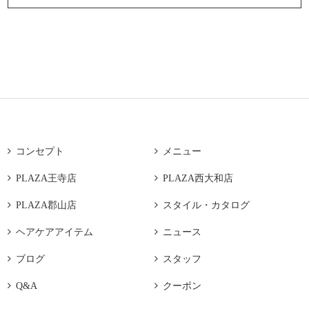

コンセプト

メニュー

PLAZA王寺店

PLAZA西大和店

PLAZA郡山店

スタイル・カタログ

ヘアケアアイテム

ニュース

ブログ

スタッフ

Q&A

クーポン