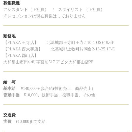
募集職種
アシスタント（正社員） /
スタイリスト （正社員）
※レセプションは現在募集はしておりません
勤務地
【PLAZA 王寺店】
北葛城郡王寺町王寺2-10-1 OSビル3F
【PLAZA 西大和店】
北葛城郡上牧町片岡台2-13-25 1F-E
【PLAZA 郡山店】
大和郡山市田中町字宮前517 アピタ大和郡山店2F
給 与
基本給
¥140,000＋歩合給(技術売上、商品売上)
皆勤手当
¥10,000、技術手当、役職手当、その他
交通費
実費
¥10,000まで支給