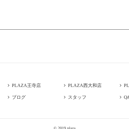

PLAZA王寺店

PLAZA西大和店

P

ブログ

スタッフ

Q
© 2019 plaza