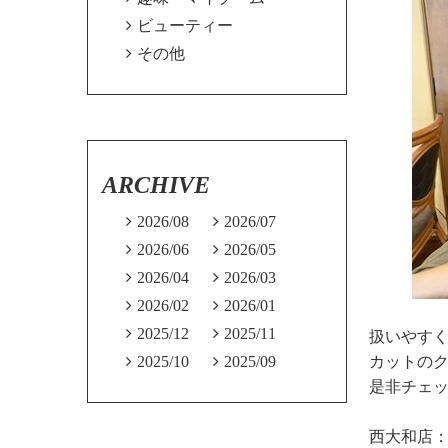

ビューティー

その他
ARCHIVE

2026/08

2026/07

2026/06

2026/05

2026/04

2026/03

2026/02

2026/01

2025/12

2025/11
扱いやす

2025/10

2025/09
カットの
是非チェ
西大和店：07