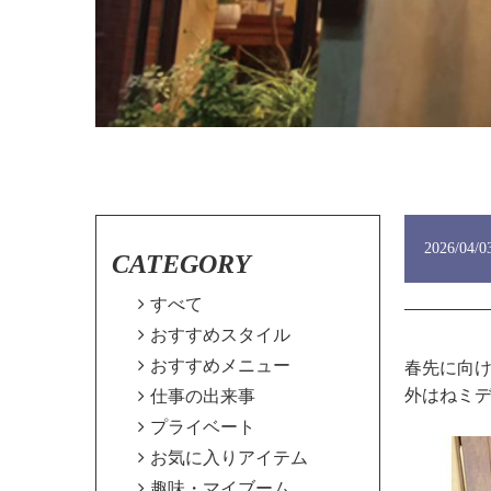
2026/04/0
CATEGORY

すべて

おすすめスタイル

おすすめメニュー
春先に向
外はねミ

仕事の出来事

プライベート

お気に入りアイテム

趣味・マイブーム