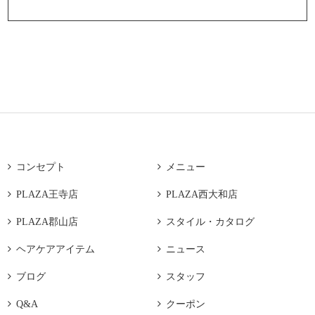

コンセプト

メニュー

PLAZA王寺店

PLAZA西大和店

PLAZA郡山店

スタイル・カタログ

ヘアケアアイテム

ニュース

ブログ

スタッフ

Q&A

クーポン