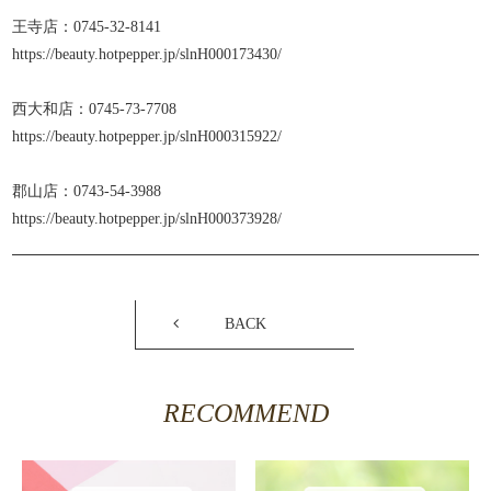
王寺店：0745-32-8141
https://beauty.hotpepper.jp/slnH000173430/
西大和店：0745-73-7708
https://beauty.hotpepper.jp/slnH000315922/
郡山店：0743-54-3988
https://beauty.hotpepper.jp/slnH000373928/
BACK
RECOMMEND