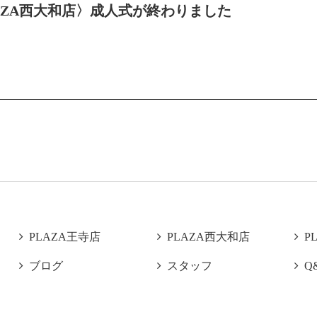
AZA西大和店〉成人式が終わりました

PLAZA王寺店

PLAZA西大和店

P

ブログ

スタッフ

Q