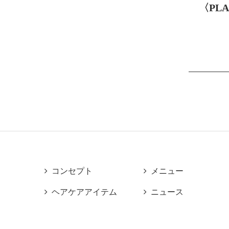
〈PL

コンセプト

メニュー

ヘアケアアイテム

ニュース