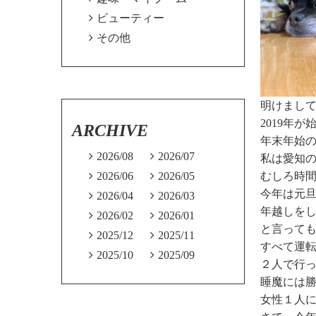

ビューティー

その他
明けまし
2019年
ARCHIVE
年末年始

2026/08

2026/07
私は愛知の

2026/06

2026/05
むしろ時間
今年は元

2026/04

2026/03
年越しを

2026/02

2026/01
と言って

2025/12

2025/11
すべて運転

2025/10

2025/09
２人で行
睡魔には
女性１人に