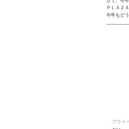
さて、今
ＰＬＡＺ
今年もど
プライ