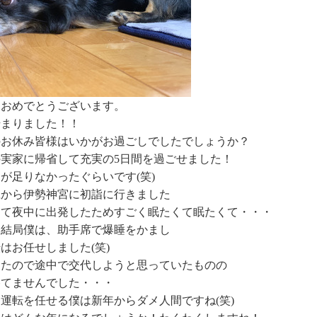
ておめでとうございます。
が始まりました！！
のお休み皆様はいかがお過ごしでしたでしょうか？
実家に帰省して充実の5日間を過ごせました！
が足りなかったぐらいです(笑)
旦から伊勢神宮に初詣に行きました
して夜中に出発したためすごく眠たくて眠たくて・・・
も結局僕は、助手席で爆睡をかまし
はお任せしました(笑)
ったので途中で交代しようと思っていたものの
勝てませんでした・・・
運転を任せる僕は新年からダメ人間ですね(笑)