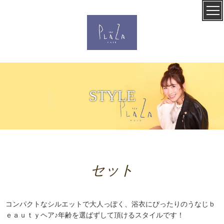
STYLE
セット
コンパクトなシルエットで大人っぽく、浴衣にぴったりのうなじｂ
ｅａｕｔｙヘア♪年齢を選ばずして頂けるスタイルです！