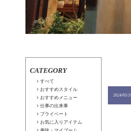
CATEGORY

すべて

おすすめスタイル
2024/05/3

おすすめメニュー

仕事の出来事

プライベート

お気に入りアイテム

趣味・マイブーム